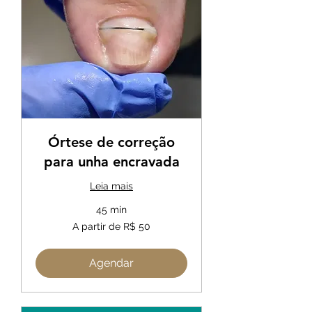
Órtese de correção
para unha encravada
Leia mais
45 min
A
A partir de R$ 50
partir
de
50
Reais
brasileiros
Agendar