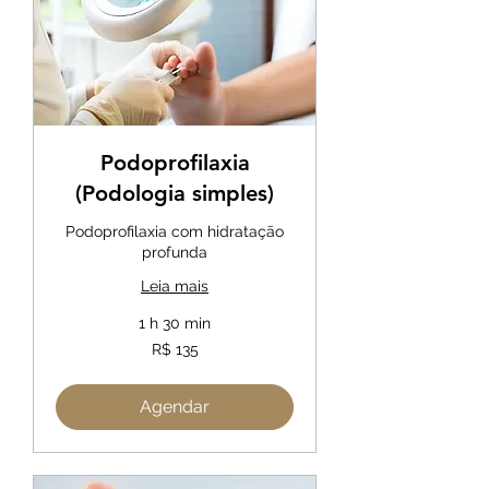
Podoprofilaxia
(Podologia simples)
Podoprofilaxia com hidratação
profunda
Leia mais
1 h 30 min
135
R$ 135
Reais
brasileiros
Agendar