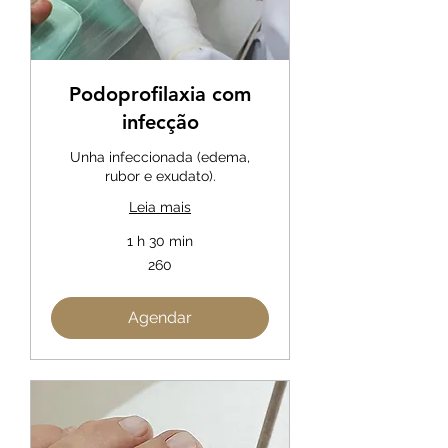
Podoprofilaxia com
infecção
Unha infeccionada (edema,
rubor e exudato).
Leia mais
1 h 30 min
260
260
Agendar