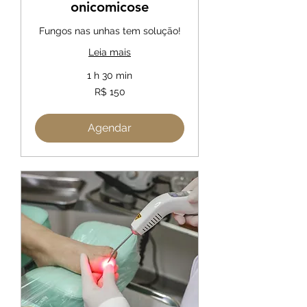
onicomicose
Fungos nas unhas tem solução!
Leia mais
1 h 30 min
150
R$ 150
Reais
brasileiros
Agendar